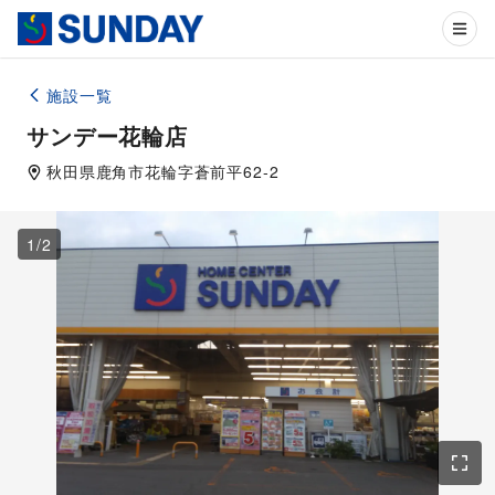
施設一覧
サンデー花輪店
秋田県
鹿角市
花輪字蒼前平62-2
1
/
2