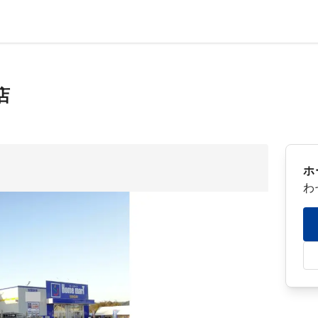
店
ホ
わ