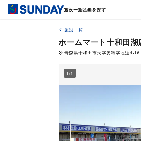
施設一覧
区画を探す
施設一覧
ホームマート十和田湖
青森県
十和田市
大字奥瀬字堰道4-18
1
/
1