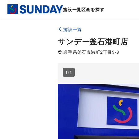
施設一覧
区画を探す
施設一覧
サンデー釜石港町店
岩手県
釜石市
港町2丁目9-9
1
/
1